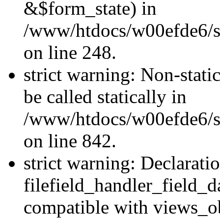
&$form_state) in
/www/htdocs/w00efde6/si
on line 248.
strict warning: Non-stati
be called statically in
/www/htdocs/w00efde6/si
on line 842.
strict warning: Declarati
filefield_handler_field_d
compatible with views_ob