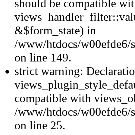
should be compatible wi
views_handler_filter::va
&$form_state) in
/www/htdocs/w00efde6/sit
on line 149.
strict warning: Declarati
views_plugin_style_defau
compatible with views_ob
/www/htdocs/w00efde6/si
on line 25.