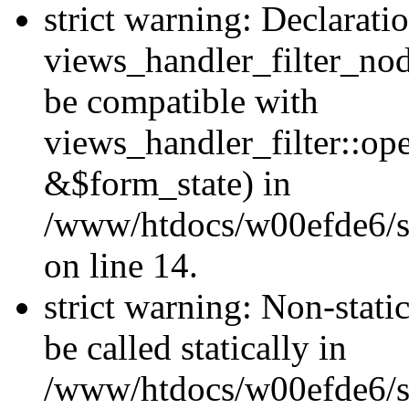
strict warning: Declarati
views_handler_filter_nod
be compatible with
views_handler_filter::o
&$form_state) in
/www/htdocs/w00efde6/si
on line 14.
strict warning: Non-stati
be called statically in
/www/htdocs/w00efde6/si