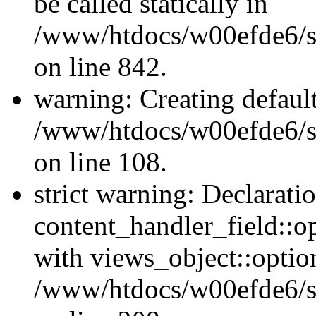
be called statically in
/www/htdocs/w00efde6/si
on line 842.
warning: Creating defaul
/www/htdocs/w00efde6/si
on line 108.
strict warning: Declarati
content_handler_field::o
with views_object::option
/www/htdocs/w00efde6/sit