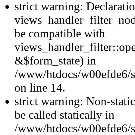
strict warning: Declarati
views_handler_filter_nod
be compatible with
views_handler_filter::o
&$form_state) in
/www/htdocs/w00efde6/si
on line 14.
strict warning: Non-stati
be called statically in
/www/htdocs/w00efde6/si