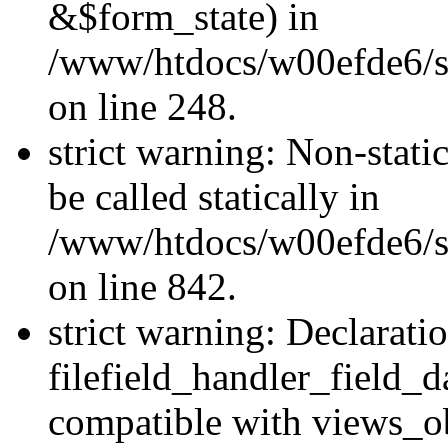
&$form_state) in
/www/htdocs/w00efde6/si
on line 248.
strict warning: Non-stati
be called statically in
/www/htdocs/w00efde6/si
on line 842.
strict warning: Declarati
filefield_handler_field_d
compatible with views_ob