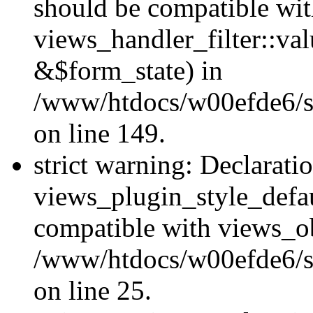
should be compatible wi
views_handler_filter::va
&$form_state) in
/www/htdocs/w00efde6/sit
on line 149.
strict warning: Declarati
views_plugin_style_defau
compatible with views_ob
/www/htdocs/w00efde6/si
on line 25.