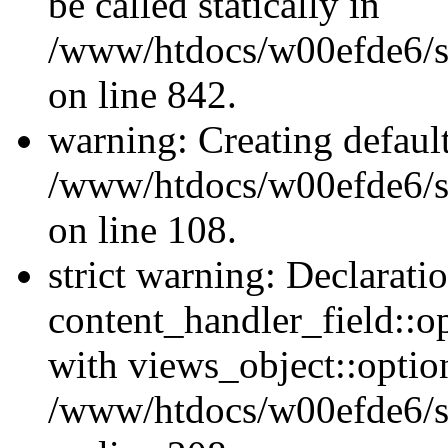
be called statically in
/www/htdocs/w00efde6/si
on line 842.
warning: Creating defaul
/www/htdocs/w00efde6/si
on line 108.
strict warning: Declarati
content_handler_field::o
with views_object::option
/www/htdocs/w00efde6/sit