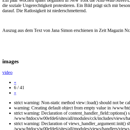
Ein paar Wochen später beginnen in New York die Anti-Wall-Street-D
die soziale Ungerechtigkeit protestieren. Ein Bild prägt sich mir bes
darauf. Die Ratlosigkeit ist niederschmetternd.
Auszug aus dem Text von Jana Simon erschienen in Zeit Magazin Nr
images
video
«
6 / 41
»
strict warning: Non-static method view::load() should not be c
warning: Creating default object from empty value in /www/htd
strict warning: Declaration of content_handler_field::options()
/www/htdocs/w00efde6/sites/all/modules/cck/includes/views/han
strict warning: Declaration of views_handler_argument::init() 
/www/htdocs/w00efde6/sites/all/modules/views/handlers/views