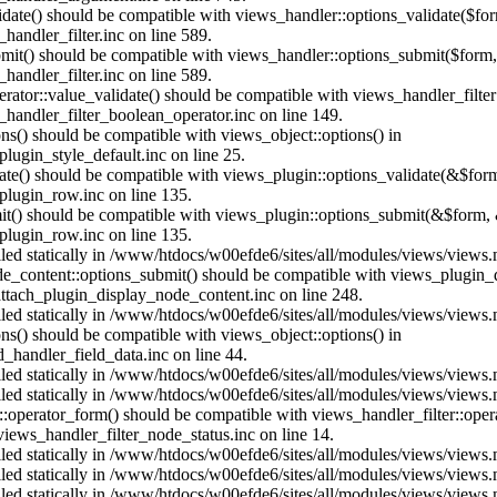
alidate() should be compatible with views_handler::options_validate($fo
andler_filter.inc on line 589.
ubmit() should be compatible with views_handler::options_submit($form
andler_filter.inc on line 589.
erator::value_validate() should be compatible with views_handler_filte
handler_filter_boolean_operator.inc on line 149.
ons() should be compatible with views_object::options() in
ugin_style_default.inc on line 25.
date() should be compatible with views_plugin::options_validate(&$for
lugin_row.inc on line 135.
mit() should be compatible with views_plugin::options_submit(&$form, 
lugin_row.inc on line 135.
alled statically in /www/htdocs/w00efde6/sites/all/modules/views/views
ode_content::options_submit() should be compatible with views_plugin
ttach_plugin_display_node_content.inc on line 248.
alled statically in /www/htdocs/w00efde6/sites/all/modules/views/views
ions() should be compatible with views_object::options() in
d_handler_field_data.inc on line 44.
alled statically in /www/htdocs/w00efde6/sites/all/modules/views/views
alled statically in /www/htdocs/w00efde6/sites/all/modules/views/views
us::operator_form() should be compatible with views_handler_filter::op
ews_handler_filter_node_status.inc on line 14.
alled statically in /www/htdocs/w00efde6/sites/all/modules/views/views
alled statically in /www/htdocs/w00efde6/sites/all/modules/views/views
alled statically in /www/htdocs/w00efde6/sites/all/modules/views/views