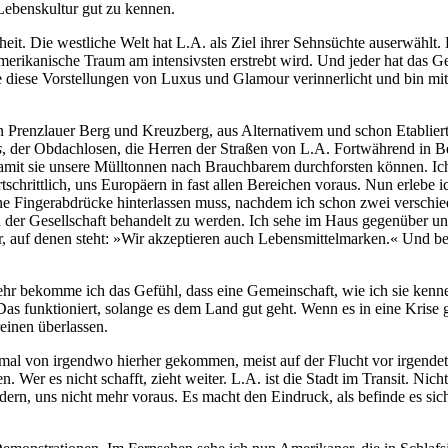
 Lebenskultur gut zu kennen.
it. Die westliche Welt hat L.A. als Ziel ihrer Sehnsüchte auserwählt.
er Amerikanische Traum am intensivsten erstrebt wird. Und jeder hat das
be diese Vorstellungen von Luxus und Glamour verinnerlicht und bin
n Prenzlauer Berg und Kreuzberg, aus Alternativem und schon Etabliert
s
, der Obdachlosen, die Herren der Straßen von L.A. Fortwährend in 
 damit sie unsere Mülltonnen nach Brauchbarem durchforsten können. I
tschrittlich, uns Europäern in fast allen Bereichen voraus. Nun erleb
ine Fingerabdrücke hinterlassen muss, nachdem ich schon zwei verschie
ed der Gesellschaft behandelt zu werden. Ich sehe im Haus gegenüber
, auf denen steht: »Wir akzeptieren auch Lebensmittelmarken.« Und bei 
mehr bekomme ich das Gefühl, dass eine Gemeinschaft, wie ich sie kenne,
 Das funktioniert, solange es dem Land gut geht. Wenn es in eine Krise ger
einen überlassen.
nmal von irgendwo hierher gekommen, meist auf der Flucht vor irgendet
. Wer es nicht schafft, zieht weiter. L.A. ist die Stadt im Transit. Nic
dern, uns nicht mehr voraus. Es macht den Eindruck, als befinde es s