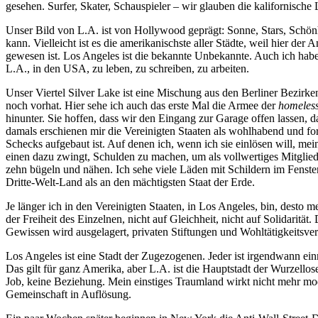
gesehen. Surfer, Skater, Schauspieler – wir glauben die kalifornische
Unser Bild von L.A. ist von Hollywood geprägt: Sonne, Stars, Schönhe
kann. Vielleicht ist es die amerikanischste aller Städte, weil hier d
gewesen ist. Los Angeles ist die bekannte Unbekannte. Auch ich ha
L.A., in den USA, zu leben, zu schreiben, zu arbeiten.
Unser Viertel Silver Lake ist eine Mischung aus den Berliner Bezirke
noch vorhat. Hier sehe ich auch das erste Mal die Armee der
homeles
hinunter. Sie hoffen, dass wir den Eingang zur Garage offen lassen,
damals erschienen mir die Vereinigten Staaten als wohlhabend und for
Schecks aufgebaut ist. Auf denen ich, wenn ich sie einlösen will, me
einen dazu zwingt, Schulden zu machen, um als vollwertiges Mitgli
zehn bügeln und nähen. Ich sehe viele Läden mit Schildern im Fenster
Dritte-Welt-Land als an den mächtigsten Staat der Erde.
Je länger ich in den Vereinigten Staaten, in Los Angeles, bin, desto 
der Freiheit des Einzelnen, nicht auf Gleichheit, nicht auf Solidarität.
Gewissen wird ausgelagert, privaten Stiftungen und Wohltätigkeitsver
Los Angeles ist eine Stadt der Zugezogenen. Jeder ist irgendwann ei
Das gilt für ganz Amerika, aber L.A. ist die Hauptstadt der Wurzellosen
Job, keine Beziehung. Mein einstiges Traumland wirkt nicht mehr mo
Gemeinschaft in Auflösung.